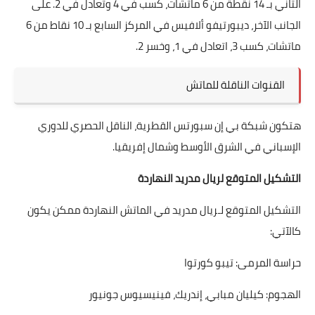
التاني بـ 14 نقطة من 6 ماتشات، كسب في 4 وتعادل في 2. على
الجانب الآخر، ديبورتيفو ألافيس في المركز السابع بـ 10 نقاط من 6
ماتشات، كسب 3، اتعادل في 1، وخسر 2.
القنوات الناقلة للماتش
هتكون شبكة بي إن سبورتس القطرية، الناقل الحصري للدوري
الإسباني في الشرق الأوسط وشمال إفريقيا.
التشكيل المتوقع لريال مدريد النهاردة
التشكيل المتوقع لـريال مدريد في الماتش النهاردة ممكن يكون
كالآتي:
حراسة المرمى: تيبو كورتوا
الهجوم: كيليان مبابي، إندريك، فينيسيوس جونيور