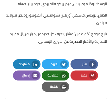
الوسط: لوكا مودريتش، فيديريكو فالفيردي، جود بيلينجهام
الدفاع: لوكاس فاسكيز، أوريلين تشواميني، أنطونيو روديجر، فيرلاند
ميندي
تابع موقع "كورة وان" عشان تعرف كل جديد عن مباراة ريال مدريد
النهاردة والأخبار الحصرية عن الدوري الإسباني.
نشر
تغريد
مشاركة
LinkedIn
Twitter
Facebook
حفظ
مشاركة
إرسال
Email
Whatsapp
Pinterest
طباعة
Print