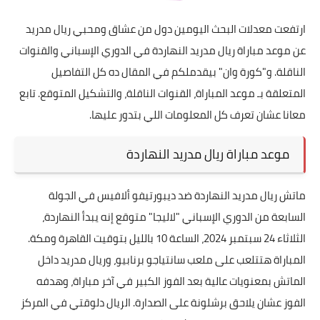
ارتفعت معدلات البحث اليومين دول من عشاق ومحبي ريال مدريد
عن موعد مباراة ريال مدريد النهاردة في الدوري الإسباني والقنوات
الناقلة. و"كورة وان" بيقدملكم في المقال ده كل التفاصيل
المتعلقة بـ موعد المباراة، القنوات الناقلة، والتشكيل المتوقع. تابع
معانا عشان تعرف كل المعلومات اللي بتدور عليها.
موعد مباراة ريال مدريد النهاردة
ماتش ريال مدريد النهاردة ضد ديبورتيفو ألافيس في الجولة
السابعة من الدوري الإسباني "لاليجا" متوقع إنه يبدأ النهاردة،
الثلاثاء 24 سبتمبر 2024، الساعة 10 بالليل بتوقيت القاهرة ومكة.
المباراة هتتلعب على ملعب سانتياجو برنابيو، وريال مدريد داخل
الماتش بمعنويات عالية بعد الفوز الكبير في آخر مباراة، وهدفه
الفوز عشان يلاحق برشلونة على الصدارة. الريال دلوقتي في المركز