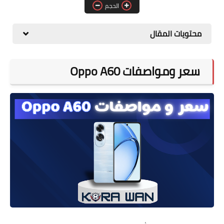
الحجم
أخبار مصــــر
محتويات المقال
سعر ومواصفات Oppo A60