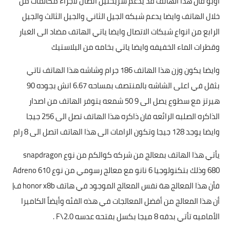
اوبو فان هذا الهاتف قد يدعم شريحتين اتصال لاجراء مكالمات من
خلال الهاتف وايضا يدعم شبكه الجيل الثاني والجيل الثالث والجيل
الرابع من انواع شبكات الاتصال وايضا ياتي الهاتف مضاد الى الغبار
وقطرات الماء الخفيفه وايضا ياتي بخامه من البلاستيك
وايضا يكون وزن هذا الهاتف 186 جرام وشاشه هذا الهاتف تاتي
بثقل في اعلى الشاشه بالمنتصف بمساحه 6.67 انش بجوده 90
هيرتز مع سطوع يصل الى 9 50 شمعه يتوفر الهاتف من اصدار
الذاكره الصلبه الرائعه فان ذاكره هذا الهاتف تصل الى 256 جيجا
وايضا يوجد 128 جيجا وتكون الرامات الى هذا الهاتف اتصل الى 8 رام
يأتي هذا الهاتف بمعالج من شركه كوالكم من نوع snapdragon
680 وذلك بتكنولوجيا 6 نانو مع معالج رسومي من نوع Adreno 610
فأن هذا المعالج هة نفس المعالج الموجود في هاتف honor x8b ف|
أن هذا المعالج من أفضل المعالجات في هذه الفئه وأيضاً الكاميرا
الأماميه تأتي بدقه 8 ميجا بكسل بفتحه عدسه F\2.0 .