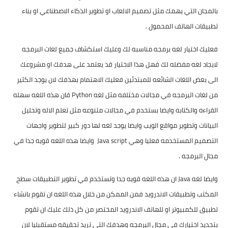
بالمجان التي يهمك مثل تصميم الالعاب او تطوير الذكاء الاصطناعي او بناء
تطبيقات الهاتف المحمول .
فعليك اختيار لغه برمجه مناسبه لك وعليك استكشاف جميع لغات البرمجه
لايجاد لغه مفضله لك فهل هذا الاختيار قد يعتمد على هدفك او مشروعك
الى بعض اللغات الشائعه للمبتدئين فعليك الاهتمام بهذفك لان يوجد الكثير
من لغات البرمجه في مجالات مختلفه مثل لغه Python فان هذه اللغه سهله
القراءه والكتابه وايضا بستخدم في مجالات متنوعه مثل تعلم الاله وتحليل
البيانات وتطوير مواقع الويب وايضا يوجد لغه لها دور كبير لتطوير واجهات
التصميم المستخدمه فعليا وهي Java script وايضا هذه اللغه قويه جدا في
مجال البرمجه .
وايضا لغه Java ان هذه اللغه قويه جدا وتستخدم في تطوير التطبيقات سطح
المكتب وتطبيقات الاندرويد فمن الممكن من خلال هذه اللغه ان تقوم بانشاء
تطبيق للكمبيوتر او للهاتف الاندرويد المختصر من كل ذلك عليك ان تقوم
بتحديد اختيارك في مجال البرمجه وهدفك التي تريد تحقيقه مستقبليا لان