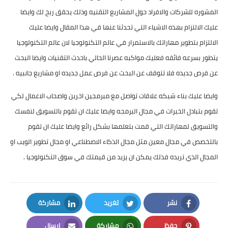
المشوره للشركات والافراد حول المشاريع التقنيه وذلك يحقق ربح لك وايضا
عليك الالتزام بهذه الاشياء التي تحدثنا عنها في هذا المقال وايضا عليك
الالتزام بتطوير مهاراتك بالاستمرار في عالم التكنولوجيا لان عالم التكنولوجيا
يتطور بسرعه فائقه فعليك مواكبه عصرنا الحالي باحدث التقنيات وايضا البحث
عن فرص جديده فلا تتوقف عن البحث عن فرص عمل جديده او مشاريع جانبيه .
وايضا عليك بناء شبكه علاقات تواصل مع مبرمجين اخرين واصحاب الاعمال لكي
تقوم بتبادل الخبرات في مجال البرمجه وايضا عليك ان تقوم بالتسويق لنفسك
والتسويق لمهاراتك التي قمت بتعلمها بشكل رائع وايضا عليك ان تقوم
بالتخصص في مجال معين مثل مجال الذكاء الاصطناعي او مجال تطوير الويب او
المجال الذي تريده فذلك يمكن ان يزيد من قيمتك في سوق التكنولوجيا .
نشر
تغريد
مشاركة
LinkedIn
Twitter
Facebook
حفظ
مشاركة
إرسال