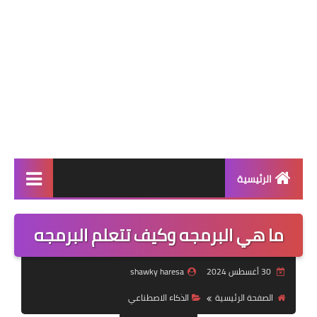
الرئيسية
احدث انواع الهواتف
ما هي البرمجه وكيف تتعلم البرمجه
احدث التطبيقات
30 أغسطس 2024
shawky haresa
مواجهات كرة القدم
الصفحة الرئيسية
الذكاء الاصطناعي
الدوري السعودي