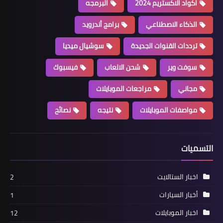
اكواد الاكستريم 2024
البرمجه
الذكاء الاصطناعي
برامج أندرويد
ترددات القنوات الجديدة
سوشيال ميديا
سوفت وير
شحن الالعاب
فيسبوك
مجاني
مراجعات الموبايلات
مواصفات الموبايلات
نتيجه
نصائح
التسميات
اخبار الستالايت
2
أخبار السيارات
1
اخبار الموبايلات
12